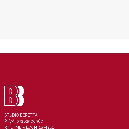
STUDIO BERETTA
P. IVA: 07202900960
R.I. DI MB R.E.A. N. 1874261